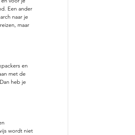
 en voor je 
and. Een ander 
arch naar je 
reizen, maar 
ckpackers en 
aan met de 
 Dan heb je 
en 
ijs wordt niet 