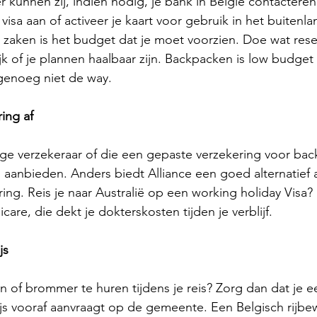
 kunnen zij, indien nodig, je bank in België contacteren
isa aan of activeer je kaart voor gebruik in het buitenl
le zaken is het budget dat je moet voorzien. Doe wat rese
 of je plannen haalbaar zijn. Backpacken is low budget 
 genoeg niet de way. 
ring af
dige verzekeraar of die een gepaste verzekering voor ba
 aanbieden. Anders biedt Alliance een goed alternatief 
ring. Reis je naar Australië op een working holiday Visa?
care, die dekt je dokterskosten tijden je verblijf. 
js
 of brommer te huren tijdens je reis? Zorg dan dat je e
wijs vooraf aanvraagt op de gemeente. Een Belgisch rijbew