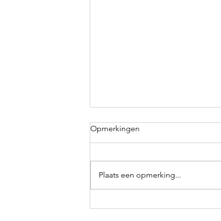
Opmerkingen
Plaats een opmerking...
Ooit vind je de job van je
leven!