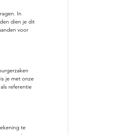
ragen. In 
en dien je dit 
maanden voor 
 burgerzaken 
is je met onze 
ls referentie 
ekening te 