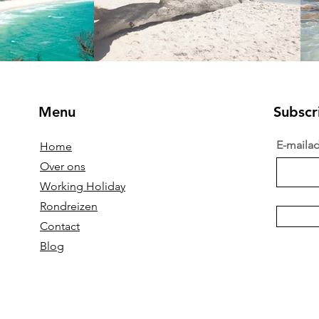
J.R.R. Tolkien
Menu
Subscr
E-maila
Home
Over ons
Working Holiday
Rondreizen
Con
t
act
Blog