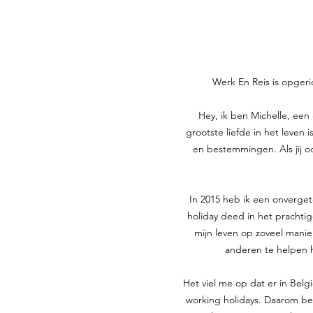
Werk En Reis is opger
Hey, ik ben Michelle, een
grootste liefde in het leven
en bestemmingen. Als jij oo
In 2015 heb ik een onverget
holiday deed in het prachtig
mijn leven op zoveel mani
anderen te helpen h
Het viel me op dat er in Belg
working holidays. Daarom be