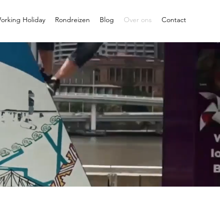
orking Holiday
Rondreizen
Blog
Over ons
Contact