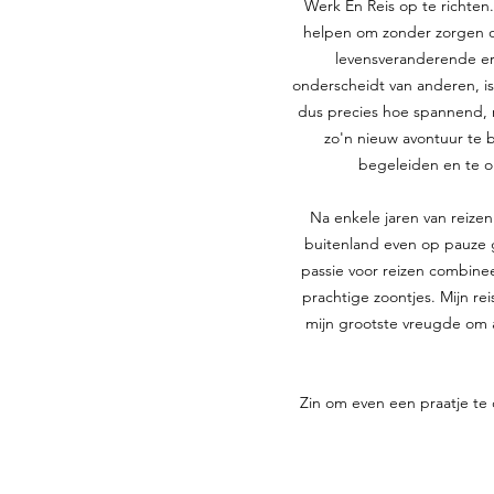
Werk En Reis op te richten.
helpen om zonder zorgen o
levensveranderende erv
onderscheidt van anderen, is
dus precies hoe spannend, 
zo'n nieuw avontuur te b
begeleiden en te on
Na enkele jaren van reizen
buitenland even op pauze ge
passie voor reizen combine
prachtige zoontjes. Mijn rei
mijn grootste vreugde om 
Zin om even een praatje te 