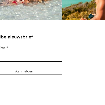
ibe nieuwsbrief
dres
info@werkenreis.be
+32 485 32 53 90
Aanmelden