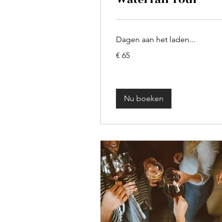
Dagen aan het laden...
65
€ 65
euro
Nu boeken