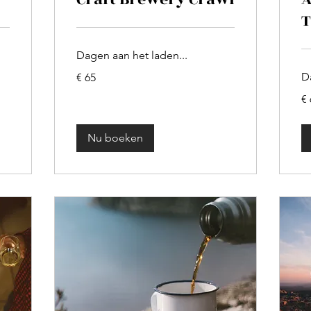
T
Dagen aan het laden...
65
D
€ 65
euro
65
€ 
eu
Nu boeken