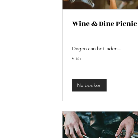
Wine & Dine Picnic
Dagen aan het laden...
65
€ 65
euro
Nu boeken