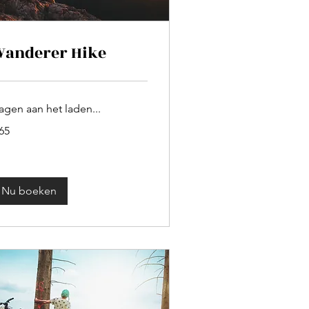
anderer Hike
agen aan het laden...
65
ro
Nu boeken