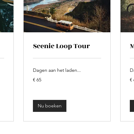
Scenic Loop Tour
M
Dagen aan het laden...
D
65
65
€ 65
€ 
euro
eu
Nu boeken
J.R.R. Tolkien