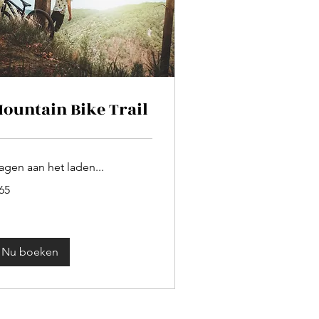
ountain Bike Trail
agen aan het laden...
65
ro
Nu boeken