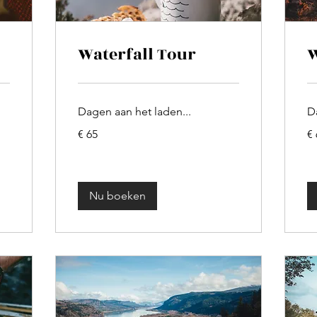
Waterfall Tour
W
Dagen aan het laden...
D
65
65
€ 65
€ 
euro
eu
Nu boeken