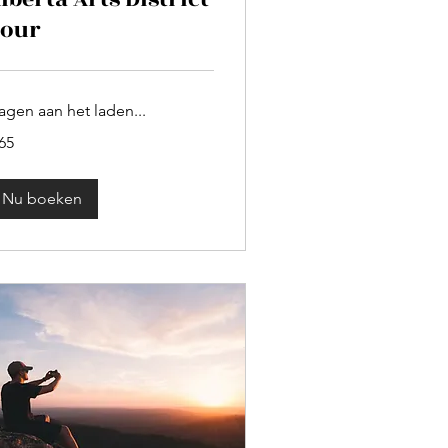
our
agen aan het laden...
65
ro
Nu boeken