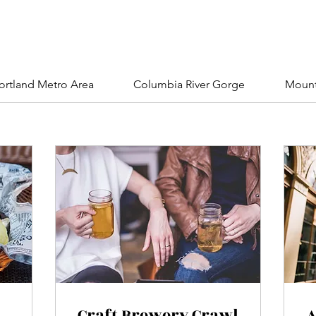
ortland Metro Area
Columbia River Gorge
Mount
Craft Brewery Crawl
A