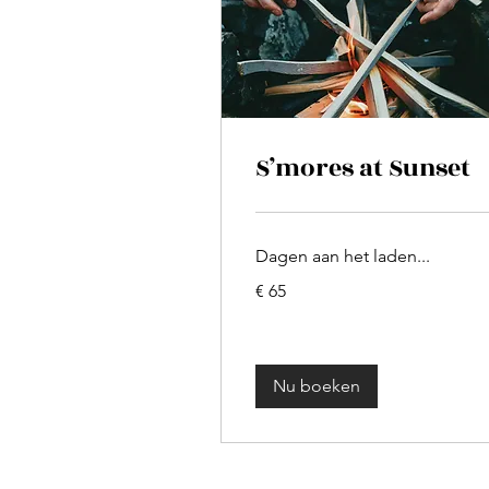
S’mores at Sunset
Dagen aan het laden...
65
€ 65
euro
Nu boeken